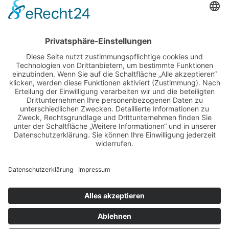
NAVIGATION
#heimat im Badischen Hof
CATERING
Das Team
Rezepte
Unser Blog
Kontakt & Reservierung
Datenschutz
Impressum
© 2026 Copyright Heimat Badischerhof Bühl UG. Alle
Rechte vorbehalten.