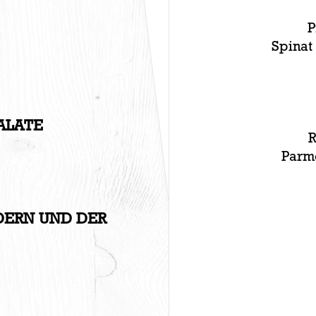
P
Spinat
ALATE
R
Parme
DERN UND DER