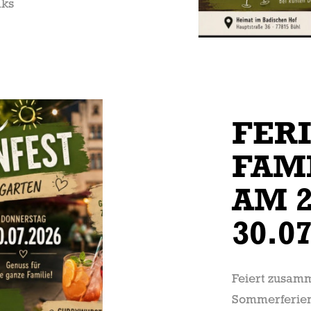
aks
FER
FAM
AM 2
30.0
Feiert zusam
Sommerferien 